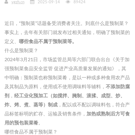
vgzh.cn
2025-09-14
89424
近日，“预制菜”话题备受消费者关注。到底什么是预制菜？
事实上，去年有关部门就发布过相关通知，明确了预制菜的
定义、
哪些食品不属于预制菜等。
什么是预制菜？
2024年3月21日，市场监管总局等六部门联合出台《关于加
强预制菜食品安全监管 促进产业高质量发展的通知》，其
中明确：预制菜也称预制菜肴，是以一种或多种食用农产品
及其制品为原料，使用或不使用调味料等辅料，
不添加防腐
剂
，
经工业
化预加工（如搅拌、腌制、滚揉、成型、炒、
炸、烤、煮、蒸等）制成
，配以或不配以调味料包，符合产
品标签标明的贮存、运输及销售条件，
加热或熟制
后
方可食
用的预包装菜肴
。
哪些食品不属于预制菜？