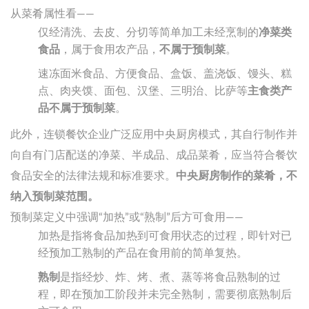
从菜肴属性看——
仅经清洗、去皮、分切等简单加工未经烹制的
净菜类
食品
，属于食用农产品，
不属于预制菜
。
速冻面米食品、方便食品、盒饭、盖浇饭、馒头、糕
点、肉夹馍、面包、汉堡、三明治、比萨等
主食类产
品不属于预制菜
。
此外，连锁餐饮企业广泛应用中央厨房模式，其自行制作并
向自有门店配送的净菜、半成品、成品菜肴，应当符合餐饮
食品安全的法律法规和标准要求。
中央厨房制作的菜肴，不
纳入预制菜范围。
预制菜定义中强调“加热”或“熟制”后方可食用——
加热是指将食品加热到可食用状态的过程，即针对已
经预加工熟制的产品在食用前的简单复热。
熟制
是指经炒、炸、烤、煮、蒸等将食品熟制的过
程，即在预加工阶段并未完全熟制，需要彻底熟制后