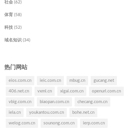
社会 (62)
体育 (58)
科技 (52)
域名知识 (34)
热门网站
eios.com.cn
ieic.com.cn
mbug.cn
gucang.net
406.net.cn
vxml.cn
xigai.com.cn
openurl.com.cn
vbig.com.cn
biaopan.com.cn
checang.com.cn
iela.cn
youkantou.com.cn
bohe.net.cn
welog.com.cn
sounong.com.cn
ierp.com.cn