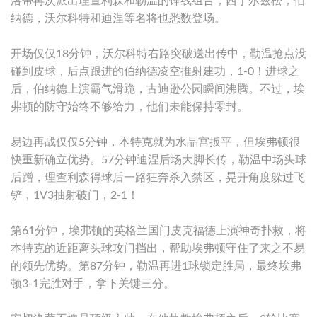
洛蒂再次派出理查利森和勒温的锋线组合，西于尔兹松，伯
纳德，沃尔科特和迪涅等名将也悉数登场。
开场仅仅18分钟，沃尔科特右路突破送出传中，勒温抢点没
碰到皮球，后点跟进的伯纳德凌空推射建功，1-0！进球之
后，伯纳德上演霸气滑跪，古迪逊公园瞬间沸腾。不过，埃
弗顿的防守始终不够给力，他们未能保持零封。
易边再战仅仅5分钟，本特克就为水晶宫扳平，但埃弗顿很
快重新确立优势。57分钟迪涅后场大脚长传，勒温中场头球
后蹭，理查利森得球后一路狂奔杀入禁区，晃开角度躲过飞
铲，1V3抽射破门，2-1！
第61分钟，埃弗顿的英格兰国门皮克福德上演神奇扑救，将
本特克的近距离头球攻门挡出，帮助埃弗顿守住了来之不易
的领先优势。第87分钟，勒温再进1球锁定胜局，最终埃弗
顿3-1完胜对手，拿下关键三分。