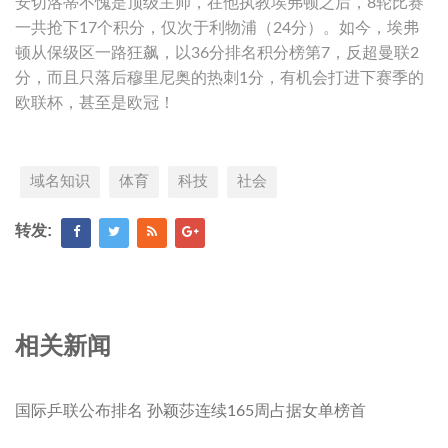
安切洛蒂不愧是顶级主帅，在他执教埃弗顿之后，8轮比赛
一共抢下17个积分，仅次于利物浦（24分）。如今，埃弗
顿从保级区一路狂飙，以36分排名积分榜第7，反超曼联2
分，而且只落后穆里尼奥的热刺1分，有机会打进下赛季的
欧联杯，甚至是欧冠！
域名知识
体育
科技
社会
转发:
相关新闻
国际乒联公布排名 孙颖莎连续165周占据女单榜首