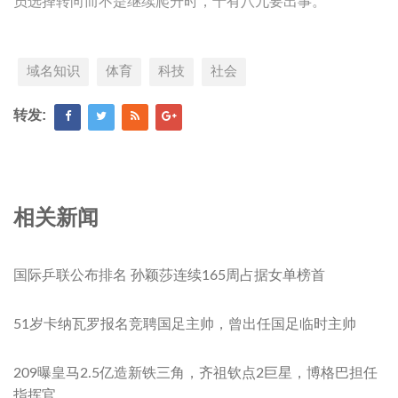
员选择转向而不是继续爬升时，十有八九要出事。
域名知识
体育
科技
社会
转发:
相关新闻
国际乒联公布排名 孙颖莎连续165周占据女单榜首
51岁卡纳瓦罗报名竞聘国足主帅，曾出任国足临时主帅
209曝皇马2.5亿造新铁三角，齐祖钦点2巨星，博格巴担任
指挥官