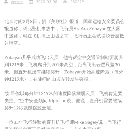
vgzh.cn
2020-02-08
280229
北京时间2月8日，据《美联社》报道，国家运输安全委员会
报道称，科比坠机事故中，飞行员AraAra Zobayan在大雾
中迷路，就在飞机撞上山坡之前，飞行员正尝试摆脱云层抵
达晴空。
Zobayan几乎成功飞出云层，他告诉空中交通管制站要爬升
到1219米，飞机爬升到701米高空，距离飞出云层只差30
米。但直升机没有继续爬升，Zobayan开始高速降落（每分
钟1219米），在陡峭的山坡左转发生碰撞。
“如果你以每分钟1219米的速度降落摆脱云层，飞机肯定要
失控、”空中安全顾问 Kipp Lau说。他说，直升机需要继续
爬升12秒就能摆脱云层。
一位35年飞行经验的直升机飞行师Mike Sagely说，当飞行