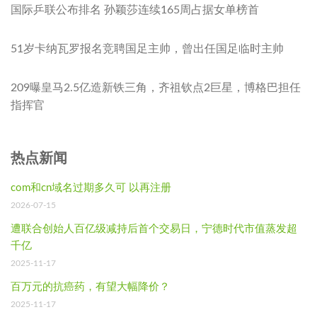
国际乒联公布排名 孙颖莎连续165周占据女单榜首
51岁卡纳瓦罗报名竞聘国足主帅，曾出任国足临时主帅
209曝皇马2.5亿造新铁三角，齐祖钦点2巨星，博格巴担任
指挥官
热点新闻
com和cn域名过期多久可 以再注册
2026-07-15
遭联合创始人百亿级减持后首个交易日，宁德时代市值蒸发超
千亿
2025-11-17
百万元的抗癌药，有望大幅降价？
2025-11-17