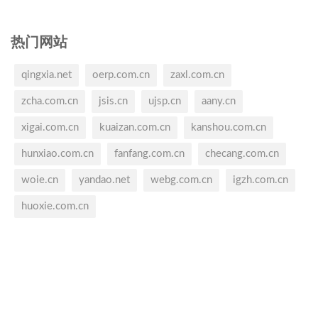
热门网站
qingxia.net
oerp.com.cn
zaxl.com.cn
zcha.com.cn
jsis.cn
ujsp.cn
aany.cn
xigai.com.cn
kuaizan.com.cn
kanshou.com.cn
hunxiao.com.cn
fanfang.com.cn
checang.com.cn
woie.cn
yandao.net
webg.com.cn
igzh.com.cn
huoxie.com.cn