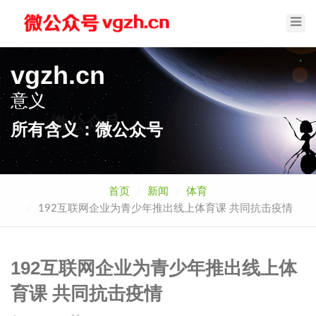
Toggl
Navig
vgzh.cn
意义
微公众号
所有含义：微公众号
首页
新闻
体育
192互联网企业为青少年推出线上体育课 共同抗击疫情
192互联网企业为青少年推出线上体
育课 共同抗击疫情